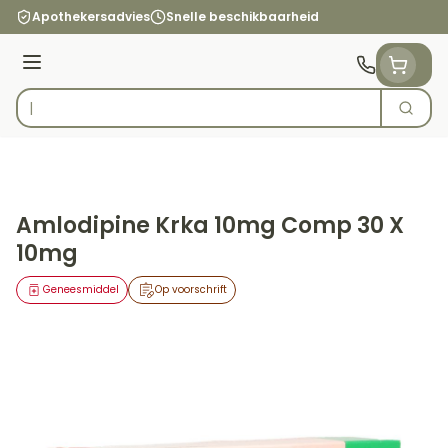
Ga naar de inhoud
Apothekersadvies
Snelle beschikbaarheid
Menu
Zoek
Product, merk, categorie...
Amlodipine Krka 10mg Comp 30 X
10mg
Geneesmiddel
Op voorschrift