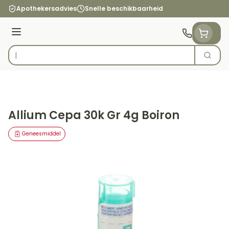
Ga naar de inhoud
Apothekersadvies
Snelle beschikbaarheid
Menu
Zoek
Product, merk, categorie...
Allium Cepa 30k Gr 4g Boiron
Geneesmiddel