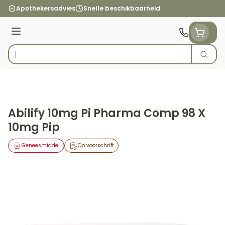
Ga naar de inhoud
Apothekersadvies
Snelle beschikbaarheid
Menu
Zoek
Product, merk, categorie...
Abilify 10mg Pi Pharma Comp 98 X
10mg Pip
Geneesmiddel
Op voorschrift