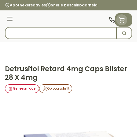
Ga naar de inhoud
Apothekersadvies
Snelle beschikbaarheid
Menu
Zoek
Product, merk, categorie...
Detrusitol Retard 4mg Caps Blister
28 X 4mg
Geneesmiddel
Op voorschrift