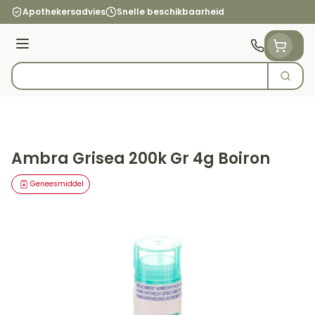
Ga naar de inhoud
Apothekersadvies
Snelle beschikbaarheid
Menu
Zoek
Product, merk, categorie...
Ambra Grisea 200k Gr 4g Boiron
Geneesmiddel