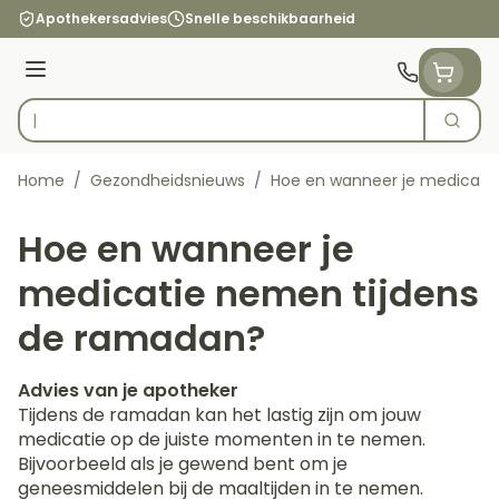
Ga naar de inhoud
Apothekersadvies
Snelle beschikbaarheid
Menu
Zoek
Product, merk, categorie...
Home
/
Gezondheidsnieuws
/
Hoe en wanneer je medicati
Hoe en wanneer je
medicatie nemen tijdens
de ramadan?
Advies van je apotheker
Tijdens de ramadan kan het lastig zijn om jouw
medicatie op de juiste momenten in te nemen.
Bijvoorbeeld als je gewend bent om je
geneesmiddelen bij de maaltijden in te nemen.