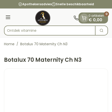
Dia 1 van 1
Ga naar de inhoud
Apothekersadvies
Snelle beschikbaarheid
0
0 artikelen
Menu
€ 0,00
Ontdek
Zoek
Product, merk, categorie...
Home
/
Botalux 70 Maternity Ch N3
Botalux 70 Maternity Ch N3