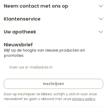
Bij onvakkundig gebruik en eigenmachtig
Neem contact met ons op
aangebrachte veranderingen vervalt elke
aansprakelijkheid.
Klantenservice
Uw apotheek
Nieuwsbrief
Blijf op de hoogte van nieuwe producten en
promoties
E-mail adres
Inschrijven
Door op inschrijven te klikken, schrijft u zich in voor onze
nieuwsbrief en gaat u akkoord met onze
privacy policy
.