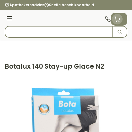
Ga naar de inhoud
Apothekersadvies
Snelle beschikbaarheid
Menu
Zoek
Product, merk, categorie...
Botalux 140 Stay-up Glace N2