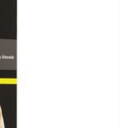
oet
geneesmiddelen
Toon meer
erende
Parfums en
geurproducten
CBD