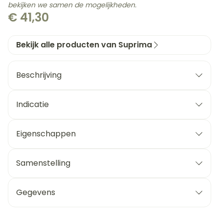
bekijken we samen de mogelijkheden.
€ 41,30
Bekijk alle producten van Suprima
Beschrijving
Indicatie
Eigenschappen
Goede ventilatie door katoenen netje aan
zijkant
Samenstelling
Fixatiezakje voor inlegluier voor drogere huid
Ademende PU bescherming (minder zweten)
Gegevens
Sluiting
Kleur
CNK
2497188