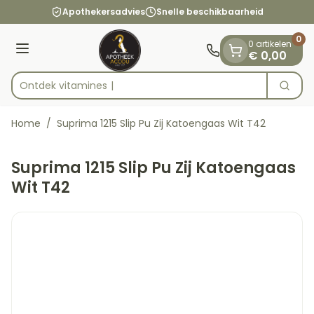
Dia 1 van 1
Ga naar de inhoud
Apothekersadvies
Snelle beschikbaarheid
0
0 artikelen
Menu
€ 0,00
Ontdek vi
Zoek
Product, merk, categorie...
Home
/
Suprima 1215 Slip Pu Zij Katoengaas Wit T42
Suprima 1215 Slip Pu Zij Katoengaas
Wit T42