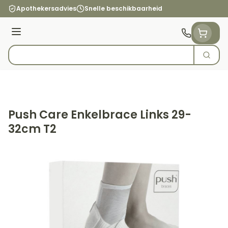
Ga naar de inhoud
Apothekersadvies
Snelle beschikbaarheid
Menu
Zoek
Product, merk, categorie...
Push Care Enkelbrace Links 29-
32cm T2