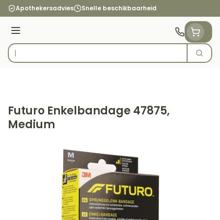
Ga naar de inhoud
Apothekersadvies
Snelle beschikbaarheid
Menu
Zoek
Product, merk, categorie...
Futuro Enkelbandage 47875,
Medium