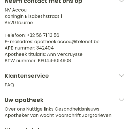
Neem contact met ons op
NV Accou
Koningin Elisabethstraat 1
8520
Kuurne
Telefoon:
+32 56 71 13 56
E-mailadres:
apotheek.accou@
telenet.be
APB nummer:
342404
Apotheek titularis:
Ann Vercruysse
BTW nummer:
BE0446014908
Klantenservice
FAQ
Uw apotheek
Over ons
Nuttige links
Gezondheidsnieuws
Apotheker van wacht
Voorschrift
Zorgtarieven