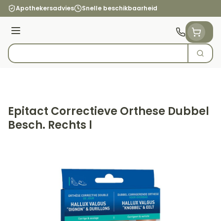
Ga naar de inhoud
Apothekersadvies
Snelle beschikbaarheid
Menu
Zoek
Product, merk, categorie...
Epitact Correctieve Orthese Dubbel
Besch. Rechts l