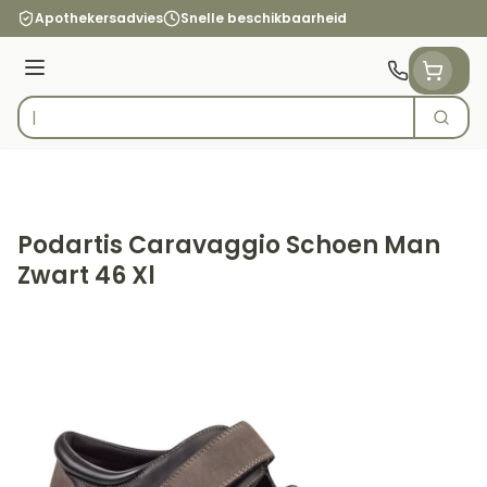
Ga naar de inhoud
Apothekersadvies
Snelle beschikbaarheid
Menu
Zoek
Product, merk, categorie...
Podartis Caravaggio Schoen Man
Zwart 46 Xl