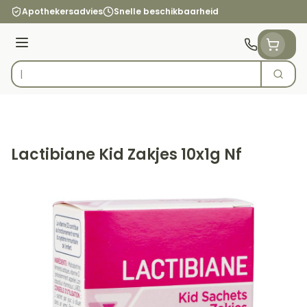
Ga naar de inhoud
Apothekersadvies
Snelle beschikbaarheid
Menu
Zoek
Product, merk, categorie...
Lactibiane Kid Zakjes 10x1g Nf