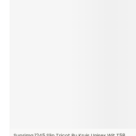
Suprima 1245 Slip Tricot Pu Kruis Unisex Wit T58