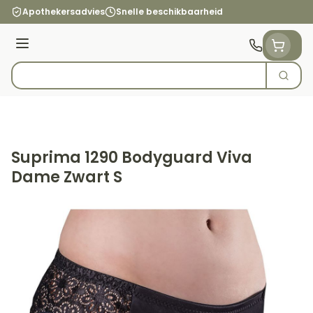
Ga naar de inhoud
Apothekersadvies
Snelle beschikbaarheid
Menu
Zoek
Product, merk, categorie...
Suprima 1290 Bodyguard Viva
Dame Zwart S