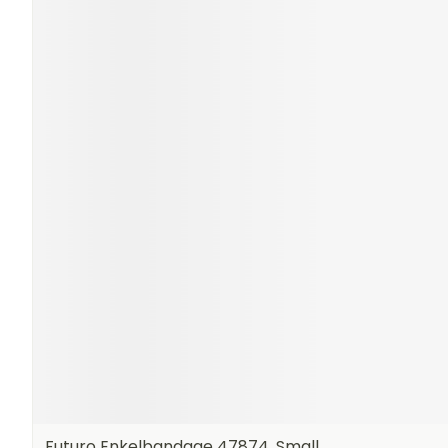
Futuro Enkelbandage 47874, Small