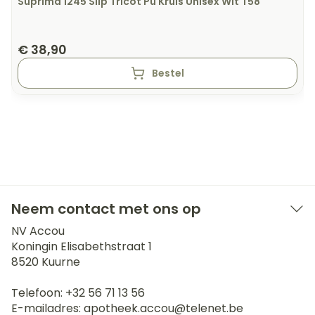
Suprima 1245 Slip Tricot Pu Kruis Unisex Wit T58
€ 38,90
Bestel
Neem contact met ons op
NV Accou
Koningin Elisabethstraat 1
8520
Kuurne
Telefoon:
+32 56 71 13 56
E-mailadres:
apotheek.accou@
telenet.be