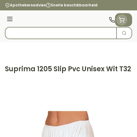
Ga naar de inhoud
Apothekersadvies
Snelle beschikbaarheid
Menu
Zoek
Product, merk, categorie...
Suprima 1205 Slip Pvc Unisex Wit T32