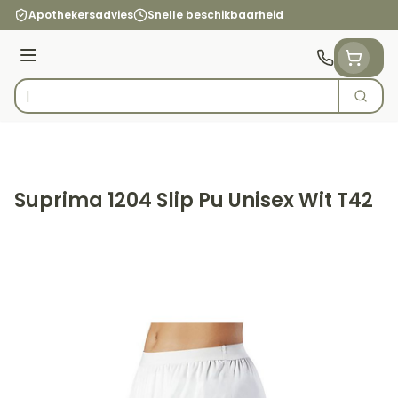
Ga naar de inhoud
Apothekersadvies
Snelle beschikbaarheid
Menu
Zoek
Product, merk, categorie...
Suprima 1204 Slip Pu Unisex Wit T42