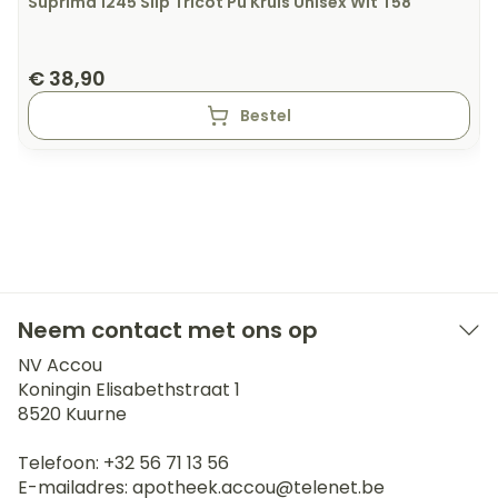
Suprima 1245 Slip Tricot Pu Kruis Unisex Wit T58
€ 38,90
Bestel
Neem contact met ons op
NV Accou
Koningin Elisabethstraat 1
8520
Kuurne
Telefoon:
+32 56 71 13 56
E-mailadres:
apotheek.accou@
telenet.be