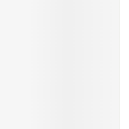
erende
Parfums en
geurproducten
CBD