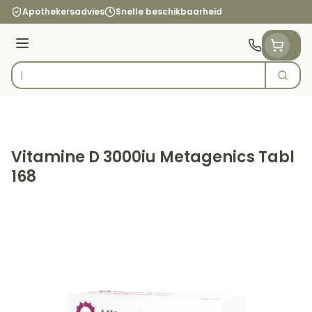
Ga naar de inhoud
Apothekersadvies
Snelle beschikbaarheid
Menu
Zoek
Product, merk, categorie...
Vitamine D 3000iu Metagenics Tabl
168