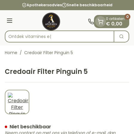
Dia 1 van 1
Ga naar de inhoud
Apothekersadvies
Snelle beschikbaarheid
0
0 artikelen
Menu
€ 0,00
Ontdek vitam
Zoek
Product, merk, categorie...
Home
/
Credoair Filter Pinguin 5
Credoair Filter Pinguin 5
View larger image
Credoair Filter Pinguin 5
Niet beschikbaar
Neem contact op met ons via telefoon of e-mail, dan