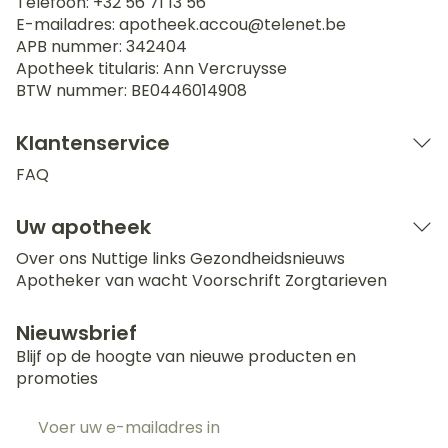
Telefoon:
+32 56 71 13 56
E-mailadres:
apotheek.accou@
telenet.be
APB nummer:
342404
Apotheek titularis:
Ann Vercruysse
BTW nummer:
BE0446014908
Klantenservice
FAQ
Uw apotheek
Over ons
Nuttige links
Gezondheidsnieuws
Apotheker van wacht
Voorschrift
Zorgtarieven
Nieuwsbrief
Blijf op de hoogte van nieuwe producten en
promoties
E-mail adres