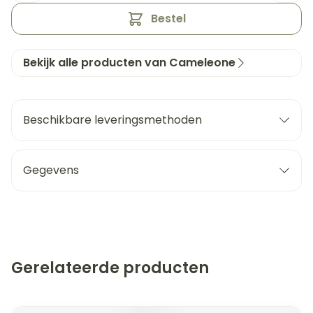
Bestel
Bekijk alle producten van Cameleone
Beschikbare leveringsmethoden
Gegevens
Gerelateerde producten
Navigeren door de elementen van de carrousel is mogeli
Druk om carrousel over te slaan
Druk op om naar carrouselnavigatie te gaan