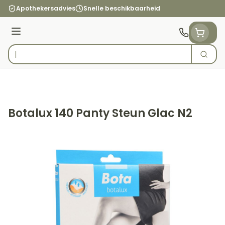
Ga naar de inhoud
Apothekersadvies
Snelle beschikbaarheid
Menu
Zoek
Product, merk, categorie...
Botalux 140 Panty Steun Glac N2