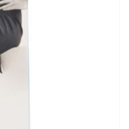
oet
geneesmiddelen
het licht.
Toon meer
ngebrachte veranderingen vervalt elke
erende
Parfums en
geurproducten
CBD