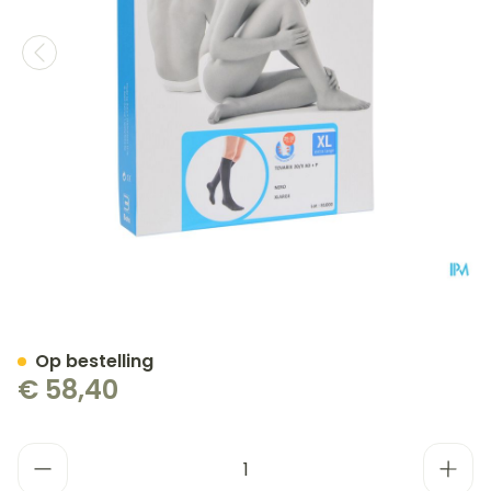
Bota Tovarix 20/ii Kous A
Op bestelling
€ 58,40
Aantal