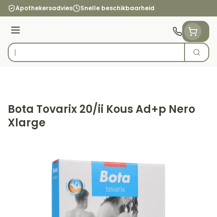
Ga naar de inhoud
Apothekersadvies
Snelle beschikbaarheid
Menu
Zoek
Product, merk, categorie...
Bota Tovarix 20/ii Kous Ad+p Nero
Xlarge