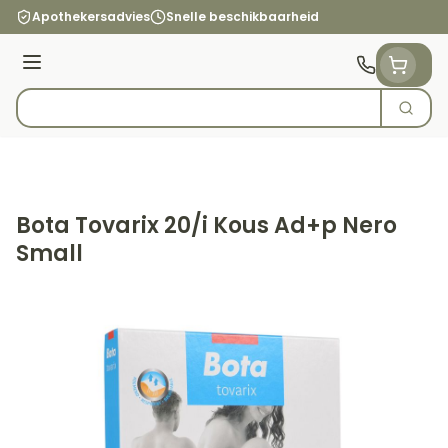
Ga naar de inhoud
Apothekersadvies
Snelle beschikbaarheid
Menu
Zoek
Product, merk, categorie...
Bota Tovarix 20/i Kous Ad+p Nero
Small