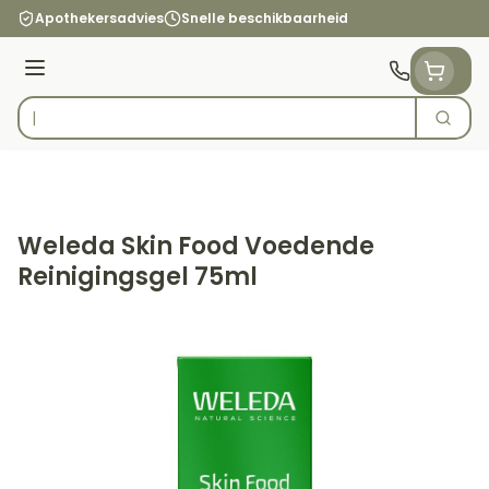
Ga naar de inhoud
Apothekersadvies
Snelle beschikbaarheid
Menu
Zoek
Product, merk, categorie...
Weleda Skin Food Voedende
Reinigingsgel 75ml