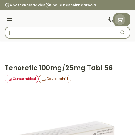
Ga naar de inhoud
Apothekersadvies
Snelle beschikbaarheid
Menu
Zoek
Product, merk, categorie...
Tenoretic 100mg/25mg Tabl 56
Geneesmiddel
Op voorschrift