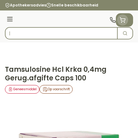
Ga naar de inhoud
Apothekersadvies
Snelle beschikbaarheid
Menu
Zoek
Product, merk, categorie...
Tamsulosine Hcl Krka 0,4mg
Gerug.afgifte Caps 100
Geneesmiddel
Op voorschrift