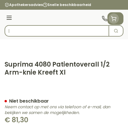
Ga naar de inhoud
Apothekersadvies
Snelle beschikbaarheid
Menu
Zoek
Product, merk, categorie...
Suprima 4080 Patientoverall 1/2
Arm-knie Kreeft Xl
Suprima 4080 Patientovera
Niet beschikbaar
Neem contact op met ons via telefoon of e-mail, dan
bekijken we samen de mogelijkheden.
€ 81,30