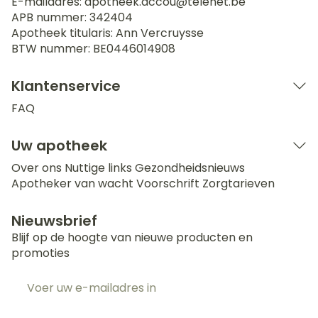
E-mailadres:
apotheek.accou@
telenet.be
APB nummer:
342404
Apotheek titularis:
Ann Vercruysse
BTW nummer:
BE0446014908
Klantenservice
FAQ
Uw apotheek
Over ons
Nuttige links
Gezondheidsnieuws
Apotheker van wacht
Voorschrift
Zorgtarieven
Nieuwsbrief
Blijf op de hoogte van nieuwe producten en
promoties
E-mail adres