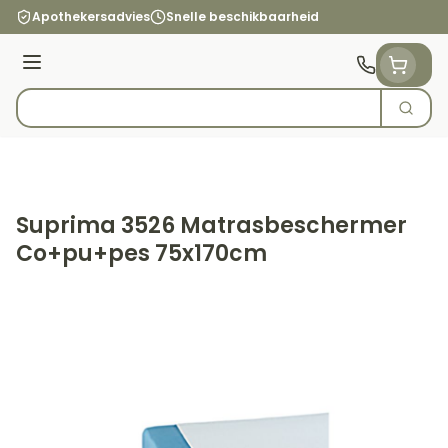
Ga naar de inhoud
Apothekersadvies
Snelle beschikbaarheid
Menu
Zoek
Product, merk, categorie...
Suprima 3526 Matrasbeschermer
Co+pu+pes 75x170cm