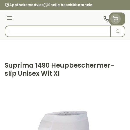
Ga naar de inhoud
Apothekersadvies
Snelle beschikbaarheid
Menu
Zoek
Product, merk, categorie...
Suprima 1490 Heupbeschermer-
slip Unisex Wit Xl