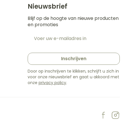
s
Bed
Nieuwsbrief
k
Doorliggen - decubitis
ing zon
Blijf op de hoogte van nieuwe producten
Toon meer
gie
Urinewegen
en promoties
E-mail adres
eid,
Stoppen met roken
t
n stress
t en intieme
en
Gezichtsreiniging -
Instrumenten
Inschrijven
e -
ontschminken
sche
Anti tumor middelen
Door op inschrijven te klikken, schrijft u zich in
n
 en
Reinigingsmelk, - crème,
voor onze nieuwsbrief en gaat u akkoord met
tie
-olie en gel
onze
privacy policy
.
Anesthesie
ijn
Tonic - lotion
rzorging
Micellair water
hie
Diverse
Specifiek voor de ogen
oet
geneesmiddelen
Toon meer