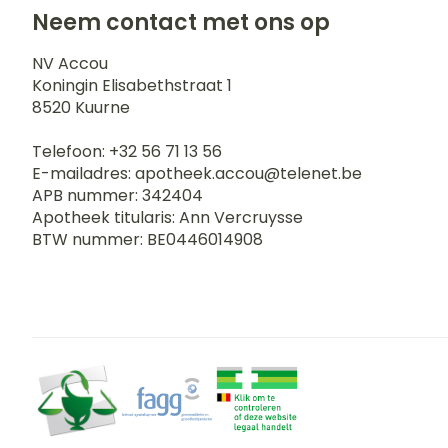
Blaren
Neem contact met ons op
Zuurstof
Eelt
NV Accou
Ademhalingss
Eksteroog - li
Koningin Elisabethstraat 1
8520
Kuurne
Toon meer
Spieren en g
Telefoon:
+32 56 71 13 56
E-mailadres:
apotheek.accou@
telenet.be
APB nummer:
342404
Specifiek vo
Naalden en s
Apotheek titularis:
Ann Vercruysse
Infecties
BTW nummer:
BE0446014908
Lichaamsverz
Spuiten
Deodorant
Oplossing voor
Gezichtsverzo
Naalden
Luizen
Naalden voor 
- pennaalden
Diagnostica
Toon meer