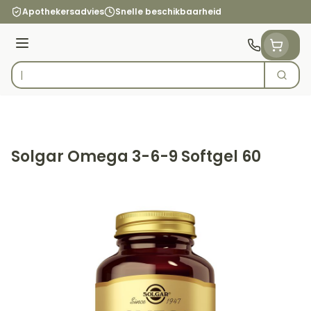
Ga naar de inhoud
Apothekersadvies
Snelle beschikbaarheid
Menu
Zoek
Product, merk, categorie...
Solgar Omega 3-6-9 Softgel 60