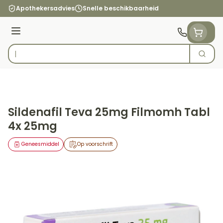
Ga naar de inhoud
Apothekersadvies
Snelle beschikbaarheid
Menu
Zoek
Product, merk, categorie...
Sildenafil Teva 25mg Filmomh Tabl
4x 25mg
Geneesmiddel
Op voorschrift