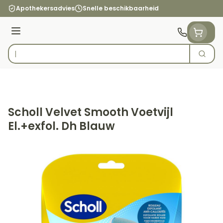
Ga naar de inhoud
Apothekersadvies
Snelle beschikbaarheid
Menu
Zoek
Product, merk, categorie...
Scholl Velvet Smooth Voetvijl
El.+exfol. Dh Blauw