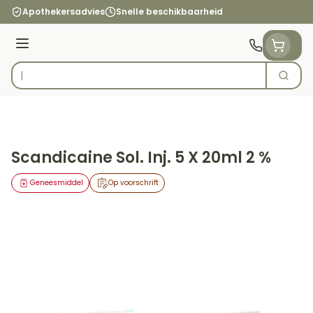
Ga naar de inhoud
Apothekersadvies
Snelle beschikbaarheid
Menu
Zoek
Product, merk, categorie...
Scandicaine Sol. Inj. 5 X 20ml 2 %
Geneesmiddel
Op voorschrift