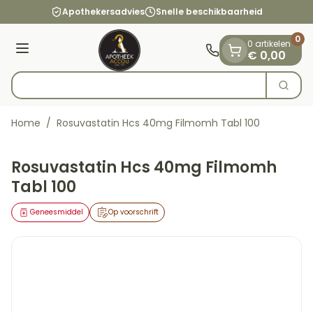
Dia 1 van 1
Ga naar de inhoud
Apothekersadvies
Snelle beschikbaarheid
0
0 artikelen
Menu
€ 0,00
Zoek
Product, merk, categorie...
Home
/
Rosuvastatin Hcs 40mg Filmomh Tabl 100
Rosuvastatin Hcs 40mg Filmomh
Tabl 100
Geneesmiddel
Op voorschrift