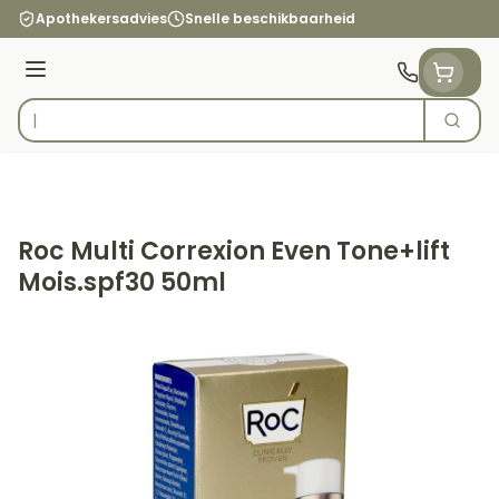
Ga naar de inhoud
Apothekersadvies
Snelle beschikbaarheid
Menu
Zoek
Product, merk, categorie...
Roc Multi Correxion Even Tone+lift
Mois.spf30 50ml