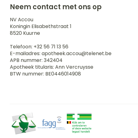
Blaren
Neem contact met ons op
Zuurstof
Eelt
NV Accou
Ademhalingss
Eksteroog - li
Koningin Elisabethstraat 1
8520
Kuurne
Toon meer
Spieren en g
Telefoon:
+32 56 71 13 56
E-mailadres:
apotheek.accou@
telenet.be
APB nummer:
342404
Specifiek vo
Naalden en s
Apotheek titularis:
Ann Vercruysse
Infecties
BTW nummer:
BE0446014908
Lichaamsverz
Spuiten
Deodorant
Oplossing voor
Gezichtsverzo
Naalden
Luizen
Naalden voor 
- pennaalden
Diagnostica
Toon meer