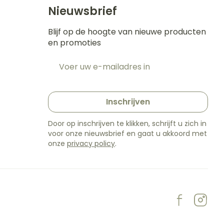
s
Bed
Nieuwsbrief
k
Doorliggen - decubitis
ing zon
Blijf op de hoogte van nieuwe producten
Toon meer
gie
Urinewegen
en promoties
E-mail adres
eid,
Stoppen met roken
t
n stress
t en intieme
en
Gezichtsreiniging -
Instrumenten
Inschrijven
e -
ontschminken
sche
Anti tumor middelen
Door op inschrijven te klikken, schrijft u zich in
n
 en
Reinigingsmelk, - crème,
voor onze nieuwsbrief en gaat u akkoord met
tie
-olie en gel
onze
privacy policy
.
Anesthesie
ijn
Tonic - lotion
rzorging
Micellair water
hie
Diverse
Specifiek voor de ogen
oet
geneesmiddelen
Toon meer