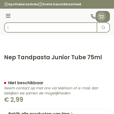
Ga naar de inhoud
Apothekersadvies
Snelle beschikbaarheid
Menu
Zoek
Product, merk, categorie...
Nep Tandpasta Junior Tube 75ml
Nep Tandpasta Junior Tub
Niet beschikbaar
Neem contact op met ons via telefoon of e-mail, dan
bekijken we samen de mogelijkheden.
€ 2,99
Bekijk alle producten van Nep