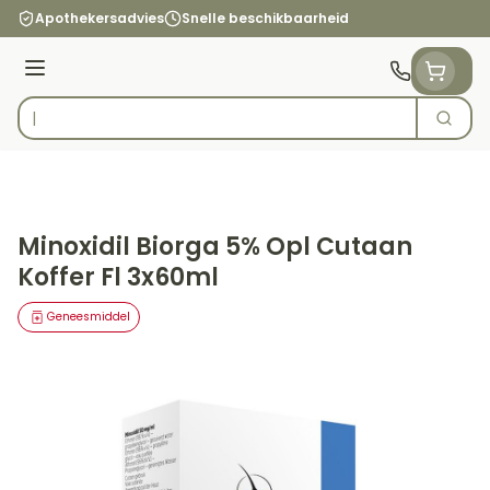
Ga naar de inhoud
Apothekersadvies
Snelle beschikbaarheid
Menu
Zoek
Product, merk, categorie...
Minoxidil Biorga 5% Opl Cutaan
Koffer Fl 3x60ml
Geneesmiddel