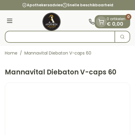
Dia 1 van 1
Ga naar de inhoud
Apothekersadvies
Snelle beschikbaarheid
0
0 artikelen
Menu
€ 0,00
Zoek
Product, merk, categorie...
Home
/
Mannavital Diebaton V-caps 60
Mannavital Diebaton V-caps 60