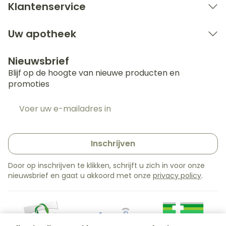
Klantenservice
metabolisme van de
macronutriënten
(waaronder de
Uw apotheek
koolhydraten)
Nieuwsbrief
elementaire chroom,
Blijf op de hoogte van nieuwe producten en
aangevoerd door de
promoties
actieve, goed
opneembare vorm van
E-mail adres
chroom¹
187,5 mcg
(chroompicolinaat), die
bijdraagt tot het behoud
Inschrijven
van een normale
bloedglucosespiegel (479
Door op inschrijven te klikken, schrijft u zich in voor onze
% RI*)
nieuwsbrief en gaat u akkoord met onze
privacy policy
.
*RI: referentie-inname