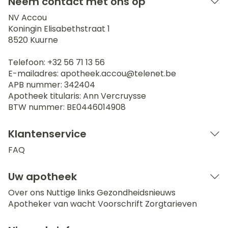
Neem contact met ons op
NV Accou
Koningin Elisabethstraat 1
8520
Kuurne
Telefoon:
+32 56 71 13 56
E-mailadres:
apotheek.accou@
telenet.be
APB nummer:
342404
Apotheek titularis:
Ann Vercruysse
BTW nummer:
BE0446014908
Klantenservice
FAQ
Uw apotheek
Over ons
Nuttige links
Gezondheidsnieuws
Apotheker van wacht
Voorschrift
Zorgtarieven