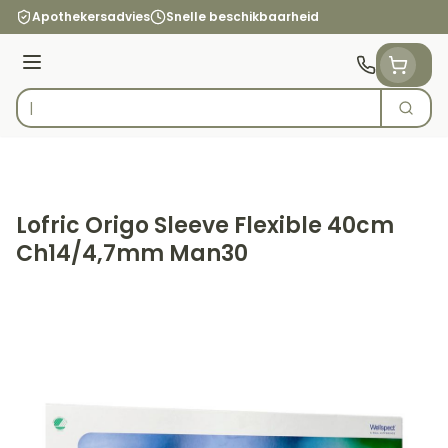
Ga naar de inhoud
Apothekersadvies
Snelle beschikbaarheid
Menu
Zoek
Product, merk, categorie...
Lofric Origo Sleeve Flexible 40cm
Ch14/4,7mm Man30