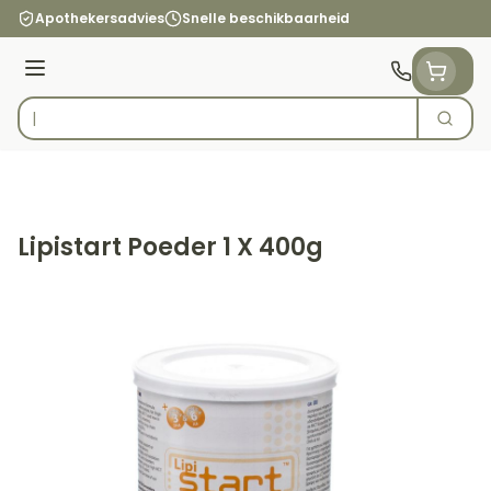
Ga naar de inhoud
Apothekersadvies
Snelle beschikbaarheid
Menu
Zoek
Product, merk, categorie...
Lipistart Poeder 1 X 400g