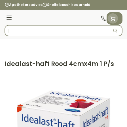
Ga naar de inhoud
Apothekersadvies
Snelle beschikbaarheid
Menu
Zoek
Product, merk, categorie...
Idealast-haft Rood 4cmx4m 1 P/s