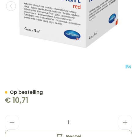
Idealast-haft Rood 4cmx4
Op bestelling
€ 10,71
Aantal
Bestel