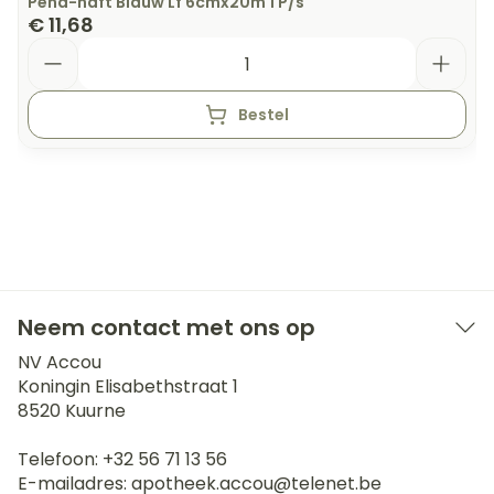
Peha-haft Blauw Lf 6cmx20m 1 P/s
€ 11,68
Aantal
Bestel
Neem contact met ons op
NV Accou
Koningin Elisabethstraat 1
8520
Kuurne
Telefoon:
+32 56 71 13 56
E-mailadres:
apotheek.accou@
telenet.be