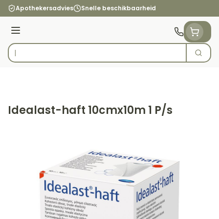
Ga naar de inhoud
Apothekersadvies
Snelle beschikbaarheid
Menu
Zoek
Product, merk, categorie...
Idealast-haft 10cmx10m 1 P/s